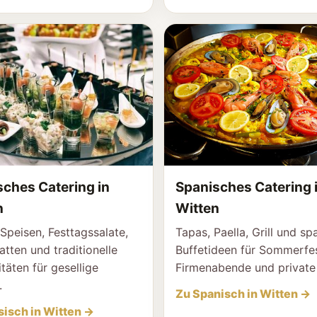
sches Catering in
Spanisches Catering 
n
Witten
peisen, Festtagssalate,
Tapas, Paella, Grill und sp
latten und traditionelle
Buffetideen für Sommerfes
itäten für gesellige
Firmenabende und private 
.
Zu Spanisch in Witten →
sisch in Witten →