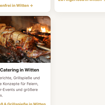
enfrei in Witten →
Catering in Witten
richte, Grillspieße und
le Konzepte für Feiern,
r-Events und größere
n.
ß & Grillspieße in Witten