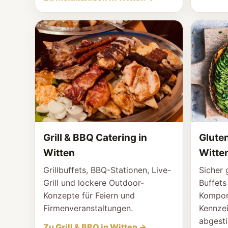
Grill & BBQ Catering in
Gluten
Witten
Witte
Grillbuffets, BBQ-Stationen, Live-
Sicher 
Grill und lockere Outdoor-
Buffets
Konzepte für Feiern und
Kompon
Firmenveranstaltungen.
Kennze
abgest
Zu Grill & BBQ in Witten →