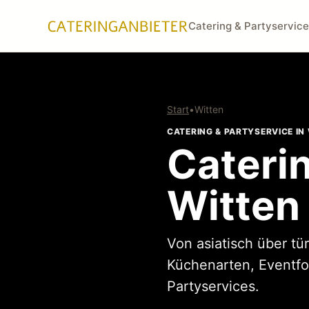
Catering & Partyservice
Start
•
Witten
CATERING & PARTYSERVICE IN
Caterin
Witten
Von asiatisch über tür
Küchenarten, Eventfo
Partyservices.