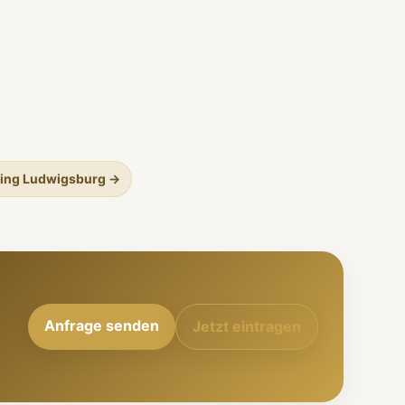
ring Ludwigsburg →
Anfrage senden
Jetzt eintragen