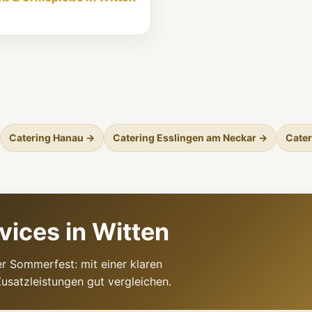
Catering Hanau →
Catering Esslingen am Neckar →
Cate
vices in Witten
r Sommerfest: mit einer klaren
usatzleistungen gut vergleichen.