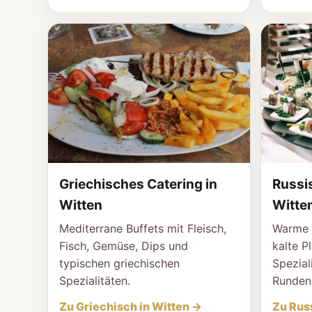
Griechisches Catering in
Russi
Witten
Witte
Mediterrane Buffets mit Fleisch,
Warme S
Fisch, Gemüse, Dips und
kalte P
typischen griechischen
Spezial
Spezialitäten.
Runden
Zu Griechisch in Witten →
Zu Rus