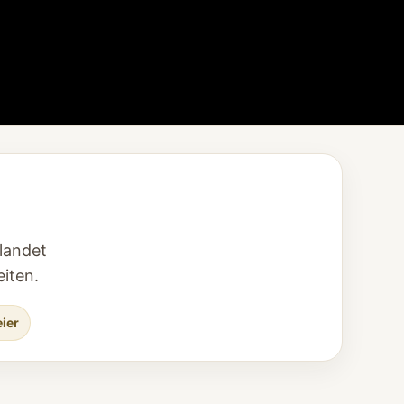
landet
iten.
eier