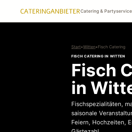
Catering & Partyservice
Start
•
Witten
•
Fisch Catering
FISCH CATERING IN WITTEN
Fisch C
in Witt
Fischspezialitäten, m
saisonale Veranstaltu
Feiern, Hochzeiten, 
Gästezahl.