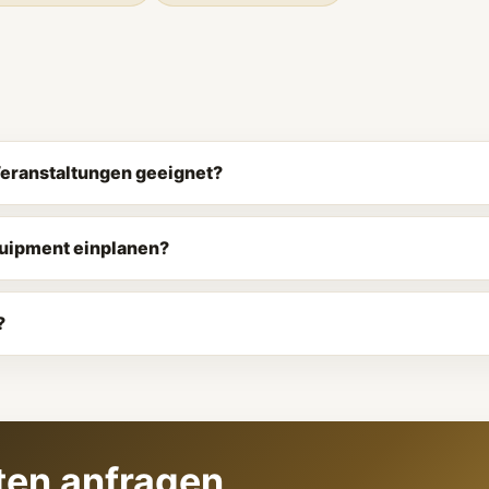
 Veranstaltungen geeignet?
quipment einplanen?
?
tten anfragen