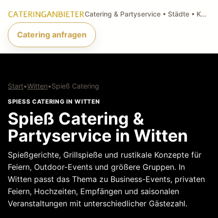
Catering & Partyservice • Städte • Küchenarten • Anfragen
Catering anfragen
Start
•
Witten
•
Spieß Catering
SPIESS CATERING IN WITTEN
Spieß Catering &
Partyservice in Witten
Spießgerichte, Grillspieße und rustikale Konzepte für
Feiern, Outdoor-Events und größere Gruppen. In
Witten passt das Thema zu Business-Events, privaten
Feiern, Hochzeiten, Empfängen und saisonalen
Veranstaltungen mit unterschiedlicher Gästezahl.