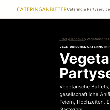
Catering & Partyservice
Start
•
Hannover
•
Vegetarisches
VEGETARISCHES CATERING IN
Vegeta
Partys
Vegetarische Buffets
gesellschaftliche Anl
Feiern, Hochzeiten, 
Gästezahl.