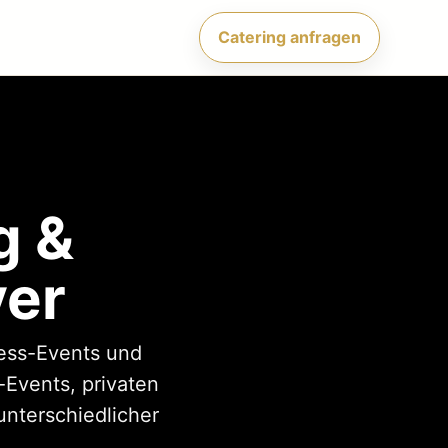
Catering anfragen
g &
ver
ness-Events und
-Events, privaten
unterschiedlicher