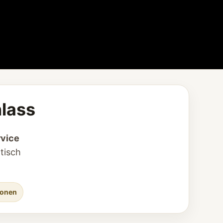
nlass
rvice
tisch
ionen