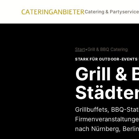
Catering & Partyservice
Start
•
Grill & BBQ Catering
STARK FÜR OUTDOOR-EVENTS
Grill &
Städte
Grillbuffets, BBQ-Sta
Firmenveranstaltungen
nach Nürnberg, Berli