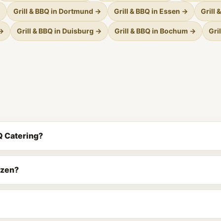
→
Grill & BBQ in Dortmund →
Grill & BBQ in Essen →
Grill
 →
Grill & BBQ in Duisburg →
Grill & BBQ in Bochum →
Gri
Q Catering?
nzen?