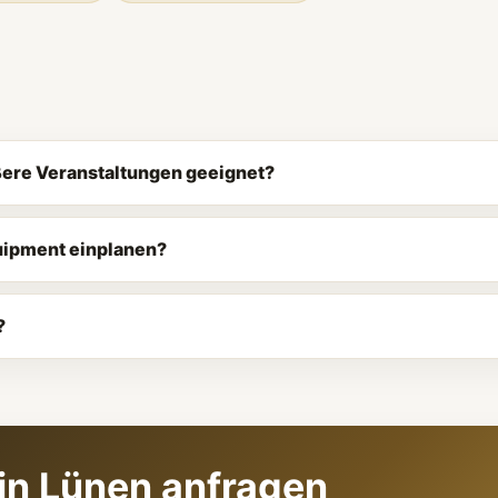
ößere Veranstaltungen geeignet?
quipment einplanen?
?
in Lünen anfragen