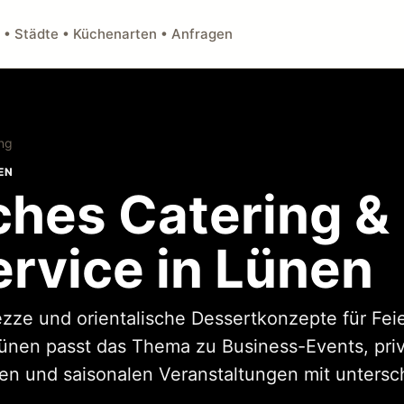
 • Städte • Küchenarten • Anfragen
ing
EN
ches Catering &
ervice in Lünen
Mezze und orientalische Dessertkonzepte für Fe
Lünen passt das Thema zu Business-Events, priv
n und saisonalen Veranstaltungen mit untersch