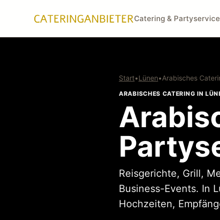
Catering & Partyservice
Start
•
Lünen
•
Arabisches Cater
ARABISCHES CATERING IN LÜN
Arabis
Partys
Reisgerichte, Grill, 
Business-Events. In 
Hochzeiten, Empfänge