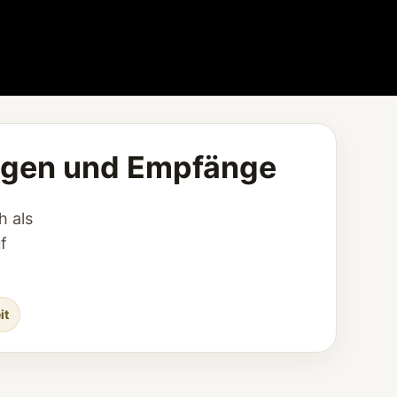
ungen und Empfänge
h als
f
it