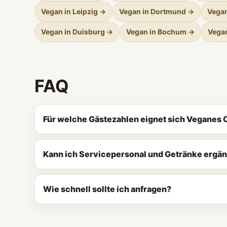
Vegan in Leipzig →
Vegan in Dortmund →
Vegan
Vegan in Duisburg →
Vegan in Bochum →
Vegan
FAQ
Für welche Gästezahlen eignet sich Veganes 
Kann ich Servicepersonal und Getränke ergä
Wie schnell sollte ich anfragen?