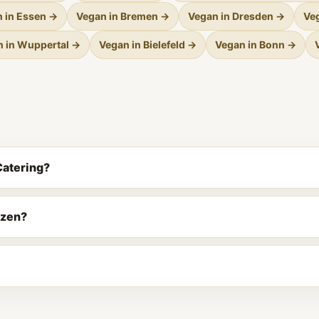
 in Essen →
Vegan in Bremen →
Vegan in Dresden →
Ve
 in Wuppertal →
Vegan in Bielefeld →
Vegan in Bonn →
Catering?
nzen?