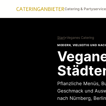
Catering & Partyservice
Start
•
Veganes Catering
MODERN, VIELSEITIG UND NA
Vegane
Städte
Pflanzliche Menüs, B
Geschmack und Auswah
nach Nürnberg, Berli