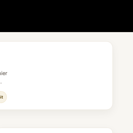
ier
.
it