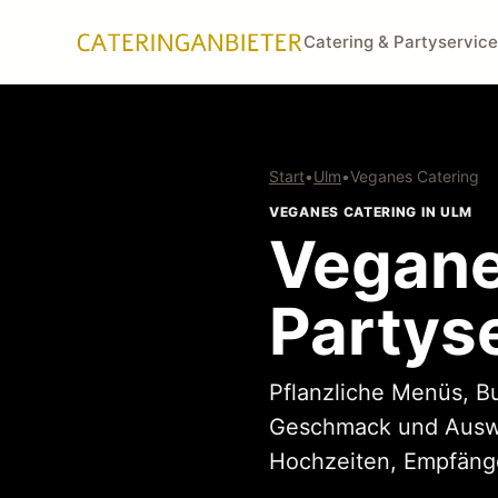
Catering & Partyservice
Start
•
Ulm
•
Veganes Catering
VEGANES CATERING IN ULM
Vegane
Partyse
Pflanzliche Menüs, B
Geschmack und Auswah
Hochzeiten, Empfänge