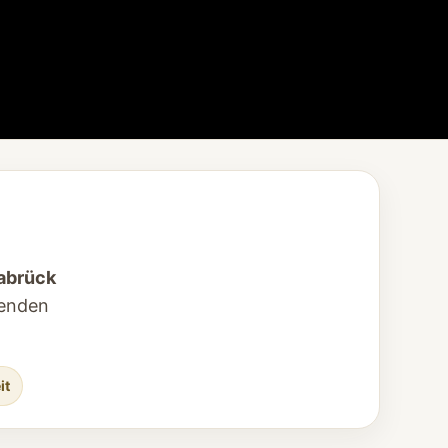
abrück
senden
it