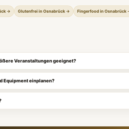
rück →
Glutenfrei in Osnabrück →
Fingerfood in Osnabrück 
rößere Veranstaltungen geeignet?
nd Equipment einplanen?
?