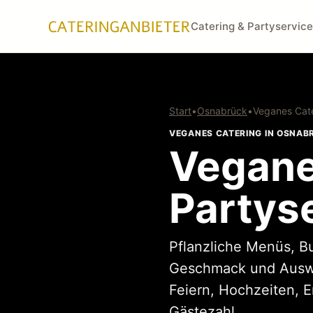
Catering & Partyservice
Start
•
Osnabrück
•
Veganes Cat
VEGANES CATERING IN OSNAB
Vegane
Partys
Pflanzliche Menüs, B
Geschmack und Auswah
Feiern, Hochzeiten, 
Gästezahl.