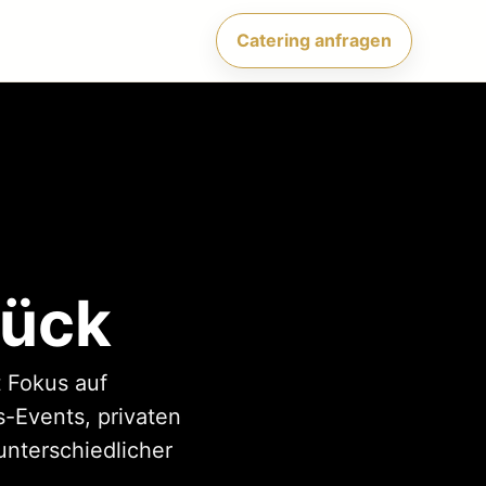
Catering anfragen
rück
 Fokus auf
-Events, privaten
unterschiedlicher