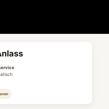
Anlass
service
matisch
ionen