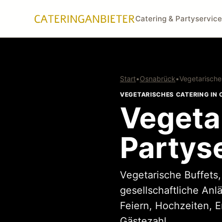
Catering & Partyservice
Start
•
Osnabrück
•
Vegetarische
VEGETARISCHES CATERING IN
Vegeta
Partys
Vegetarische Buffets
gesellschaftliche Anl
Feiern, Hochzeiten, 
Gästezahl.