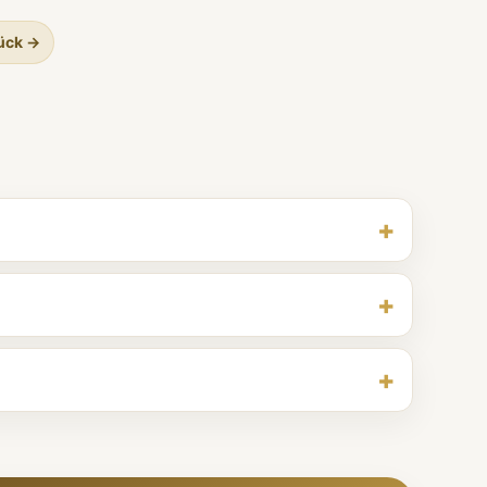
ück →