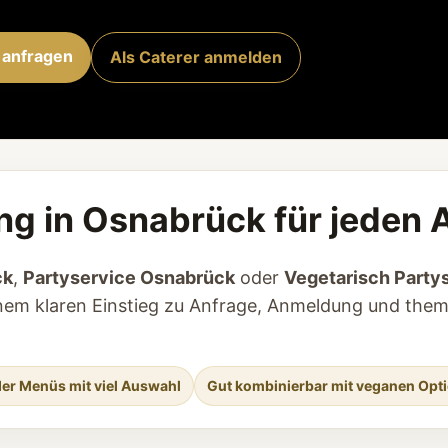
 anfragen
Als Caterer anmelden
ng in Osnabrück für jeden 
ck
,
Partyservice Osnabrück
oder
Vegetarisch Party
einem klaren Einstieg zu Anfrage, Anmeldung und the
der Menüs mit viel Auswahl
Gut kombinierbar mit veganen Opt