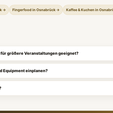
ck →
Fingerfood in Osnabrück →
Kaffee & Kuchen in Osnabr
 für größere Veranstaltungen geeignet?
nd Equipment einplanen?
?