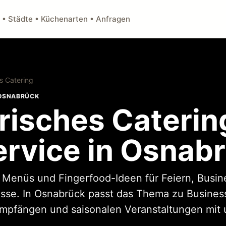
 • Städte • Küchenarten • Anfragen
s Catering
 OSNABRÜCK
risches Caterin
ervice in Osnab
, Menüs und Fingerfood-Ideen für Feiern, Busi
ässe. In Osnabrück passt das Thema zu Busines
Empfängen und saisonalen Veranstaltungen mit 