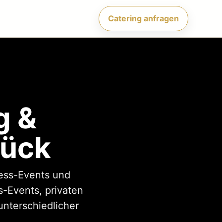
Catering anfragen
g &
rück
ness-Events und
s-Events, privaten
unterschiedlicher