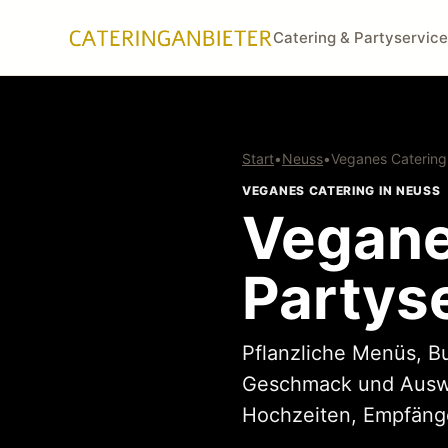
Catering & Partyservice
Start
•
Neuss
•
Veganes Catering
VEGANES CATERING IN NEUSS
Vegane
Partys
Pflanzliche Menüs, B
Geschmack und Auswah
Hochzeiten, Empfänge