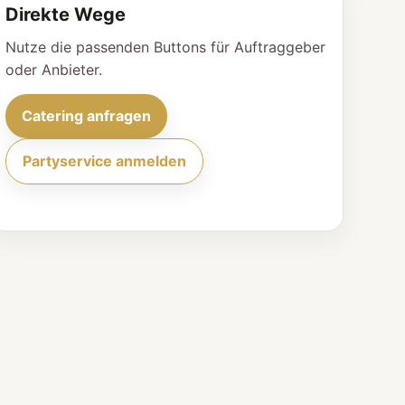
Direkte Wege
Nutze die passenden Buttons für Auftraggeber
oder Anbieter.
Catering anfragen
Partyservice anmelden