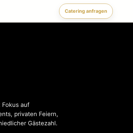
Catering anfragen
 Fokus auf
ts, privaten Feiern,
iedlicher Gästezahl.