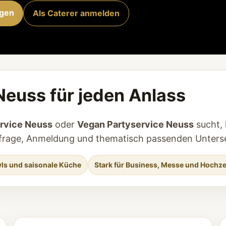
agen
Als Caterer anmelden
Neuss für jeden Anlass
rvice Neuss
oder
Vegan Partyservice Neuss
sucht, 
 Anfrage, Anmeldung und thematisch passenden Unterse
ls und saisonale Küche
Stark für Business, Messe und Hochze