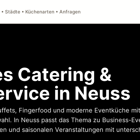
 • Städte • Küchenarten • Anfragen
s Catering &
ervice in Neuss
uffets, Fingerfood und moderne Eventküche mit
l. In Neuss passt das Thema zu Business-Even
n und saisonalen Veranstaltungen mit untersch