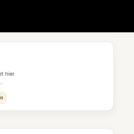
t hier
.
it