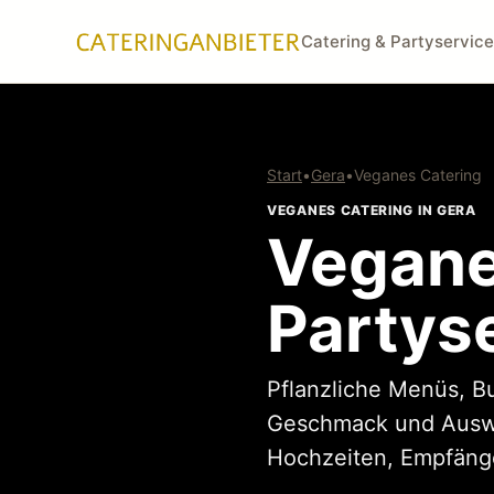
Catering & Partyservice
Start
•
Gera
•
Veganes Catering
VEGANES CATERING IN GERA
Vegane
Partyse
Pflanzliche Menüs, B
Geschmack und Auswah
Hochzeiten, Empfänge