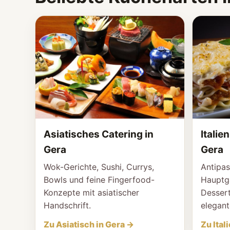
Asiatisches Catering in
Italie
Gera
Gera
Wok-Gerichte, Sushi, Currys,
Antipas
Bowls und feine Fingerfood-
Hauptgä
Konzepte mit asiatischer
Dessert
Handschrift.
elegant
Zu Asiatisch in Gera →
Zu Ital