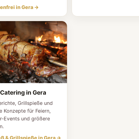
enfrei in Gera →
Catering in Gera
richte, Grillspieße und
le Konzepte für Feiern,
r-Events und größere
n.
ß & Grillspieße in Gera →