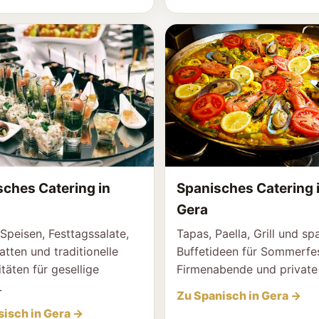
sches Catering in
Spanisches Catering 
Gera
peisen, Festtagssalate,
Tapas, Paella, Grill und sp
latten und traditionelle
Buffetideen für Sommerfes
itäten für gesellige
Firmenabende und private 
.
Zu Spanisch in Gera →
sisch in Gera →