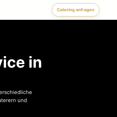
Catering anfragen
ice in
terschiedliche
aterern und