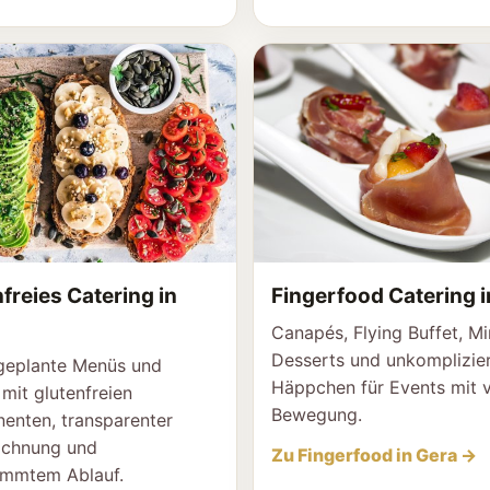
freies Catering in
Fingerfood Catering i
Canapés, Flying Buffet, Mi
Desserts und unkomplizie
geplante Menüs und
Häppchen für Events mit v
 mit glutenfreien
Bewegung.
enten, transparenter
ichnung und
Zu Fingerfood in Gera →
immtem Ablauf.