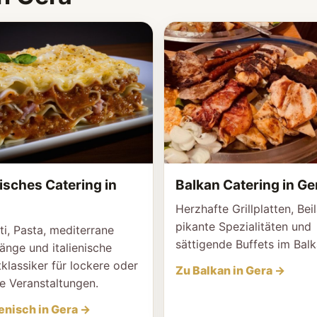
nisches Catering in
Balkan Catering in Ge
Herzhafte Grillplatten, Bei
pikante Spezialitäten und
ti, Pasta, mediterrane
sättigende Buffets im Balk
nge und italienische
klassiker für lockere oder
Zu Balkan in Gera →
e Veranstaltungen.
ienisch in Gera →