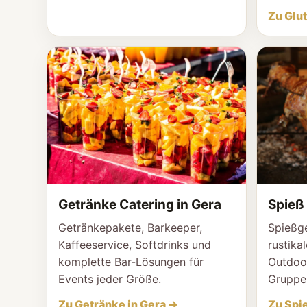
Zu Glut
Getränke Catering in Gera
Spieß 
Getränkepakete, Barkeeper,
Spießge
Kaffeeservice, Softdrinks und
rustika
komplette Bar-Lösungen für
Outdoo
Events jeder Größe.
Gruppe
Zu Getränke in Gera →
Zu Spie