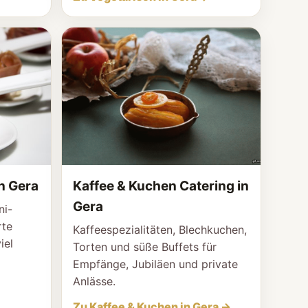
n Gera
Kaffee & Kuchen Catering in
Gera
ni-
rte
Kaffeespezialitäten, Blechkuchen,
iel
Torten und süße Buffets für
Empfänge, Jubiläen und private
Anlässe.
Zu Kaffee & Kuchen in Gera →