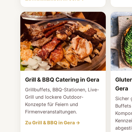
Grill & BBQ Catering in Gera
Gluten
Gera
Grillbuffets, BBQ-Stationen, Live-
Grill und lockere Outdoor-
Sicher 
Konzepte für Feiern und
Buffets
Firmenveranstaltungen.
Kompon
Kennze
Zu Grill & BBQ in Gera →
abgest