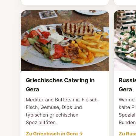
Griechisches Catering in
Russi
Gera
Gera
Mediterrane Buffets mit Fleisch,
Warme S
Fisch, Gemüse, Dips und
kalte P
typischen griechischen
Spezial
Spezialitäten.
Runden
Zu Griechisch in Gera →
Zu Rus