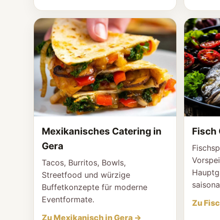
Mexikanisches Catering in
Fisch 
Gera
Fischsp
Vorspei
Tacos, Burritos, Bowls,
Hauptgä
Streetfood und würzige
saisona
Buffetkonzepte für moderne
Eventformate.
Zu Fisc
Zu Mexikanisch in Gera →