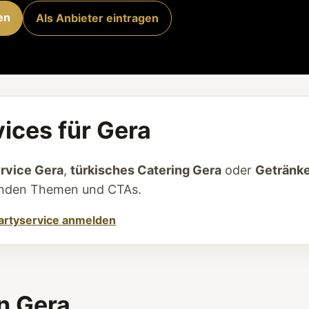
en
Als Anbieter eintragen
ices für Gera
rvice Gera
,
türkisches Catering Gera
oder
Getränk
senden Themen und CTAs.
artyservice anmelden
n Gera