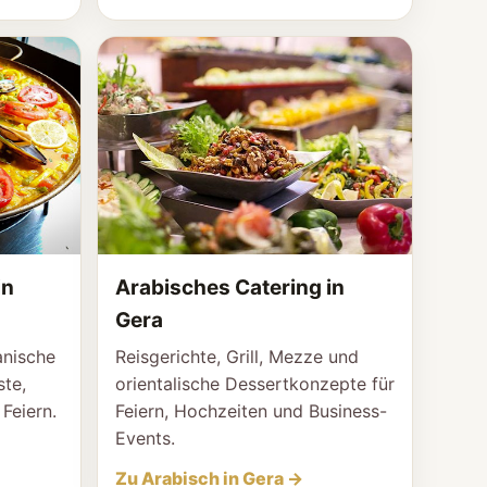
in
Arabisches Catering in
Gera
anische
Reisgerichte, Grill, Mezze und
te,
orientalische Dessertkonzepte für
Feiern.
Feiern, Hochzeiten und Business-
Events.
Zu Arabisch in Gera →