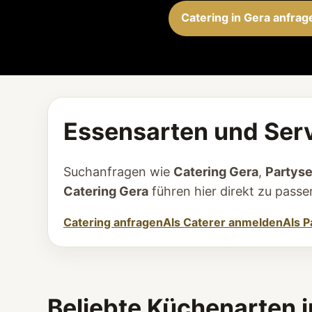
Catering in Gera anfrag
Essensarten und Serv
Suchanfragen wie
Catering Gera
,
Partyse
Catering Gera
führen hier direkt zu pas
Catering anfragen
Als Caterer anmelden
Als P
Beliebte Küchenarten i