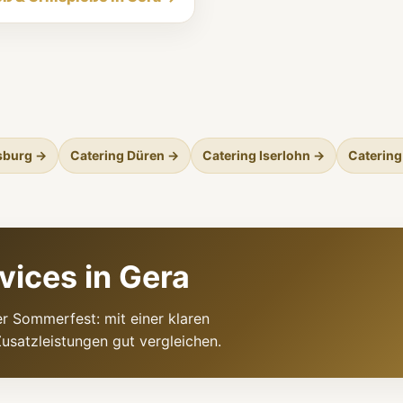
sburg →
Catering Düren →
Catering Iserlohn →
Catering
vices in Gera
r Sommerfest: mit einer klaren
usatzleistungen gut vergleichen.