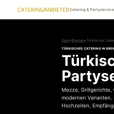
Catering & Partyservice
Start
•
Bremen
•
Türkisches Cate
TÜRKISCHES CATERING IN BRE
Türkis
Partys
Mezze, Grillgerichte,
modernen Varianten. 
Hochzeiten, Empfänge