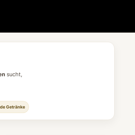
en
sucht,
nde Getränke