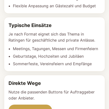
Flexible Anpassung an Gästezahl und Budget
Typische Einsätze
Je nach Format eignet sich das Thema in
Ratingen für geschäftliche und private Anlässe.
Meetings, Tagungen, Messen und Firmenfeiern
Geburtstage, Hochzeiten und Jubiläen
Sommerfeste, Vereinsfeiern und Empfänge
Direkte Wege
Nutze die passenden Buttons für Auftraggeber
oder Anbieter.