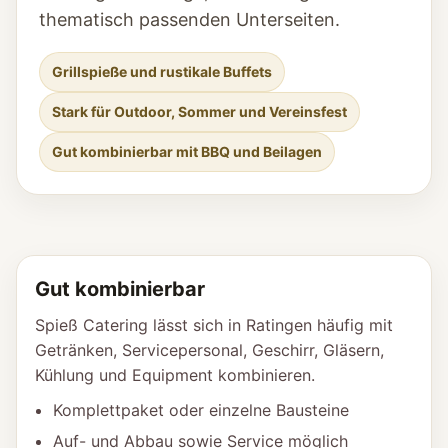
thematisch passenden Unterseiten.
Grillspieße und rustikale Buffets
Stark für Outdoor, Sommer und Vereinsfest
Gut kombinierbar mit BBQ und Beilagen
Gut kombinierbar
Spieß Catering lässt sich in Ratingen häufig mit
Getränken, Servicepersonal, Geschirr, Gläsern,
Kühlung und Equipment kombinieren.
Komplettpaket oder einzelne Bausteine
Auf- und Abbau sowie Service möglich