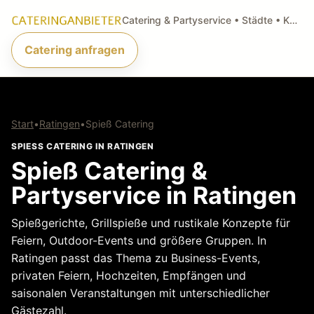
Catering & Partyservice • Städte • Küchenarten • Anfragen
Catering anfragen
Start
•
Ratingen
•
Spieß Catering
SPIESS CATERING IN RATINGEN
Spieß Catering &
Partyservice in Ratingen
Spießgerichte, Grillspieße und rustikale Konzepte für
Feiern, Outdoor-Events und größere Gruppen. In
Ratingen passt das Thema zu Business-Events,
privaten Feiern, Hochzeiten, Empfängen und
saisonalen Veranstaltungen mit unterschiedlicher
Gästezahl.