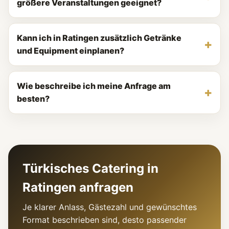
größere Veranstaltungen geeignet?
Kann ich in Ratingen zusätzlich Getränke
und Equipment einplanen?
Wie beschreibe ich meine Anfrage am
besten?
Türkisches Catering in
Ratingen anfragen
Je klarer Anlass, Gästezahl und gewünschtes
Format beschrieben sind, desto passender