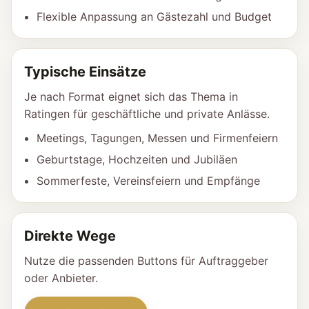
Flexible Anpassung an Gästezahl und Budget
Typische Einsätze
Je nach Format eignet sich das Thema in
Ratingen für geschäftliche und private Anlässe.
Meetings, Tagungen, Messen und Firmenfeiern
Geburtstage, Hochzeiten und Jubiläen
Sommerfeste, Vereinsfeiern und Empfänge
Direkte Wege
Nutze die passenden Buttons für Auftraggeber
oder Anbieter.