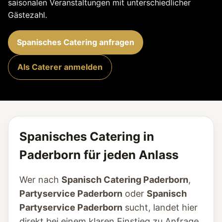
saisonalen Veranstaltungen mit unterschiedlicher
Gästezahl.
Spanisches Catering anfragen
Als Caterer anmelden
Spanisches Catering in
Paderborn für jeden Anlass
Wer nach
Spanisch Catering Paderborn
,
Partyservice Paderborn
oder
Spanisch
Partyservice Paderborn
sucht, landet hier
direkt bei einem klaren Einstieg zu Anfrage,