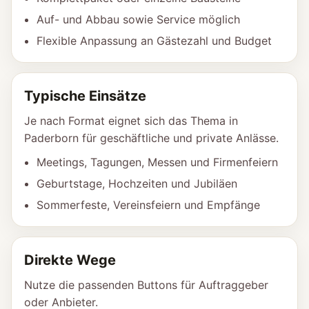
Auf- und Abbau sowie Service möglich
Flexible Anpassung an Gästezahl und Budget
Typische Einsätze
Je nach Format eignet sich das Thema in
Paderborn für geschäftliche und private Anlässe.
Meetings, Tagungen, Messen und Firmenfeiern
Geburtstage, Hochzeiten und Jubiläen
Sommerfeste, Vereinsfeiern und Empfänge
Direkte Wege
Nutze die passenden Buttons für Auftraggeber
oder Anbieter.