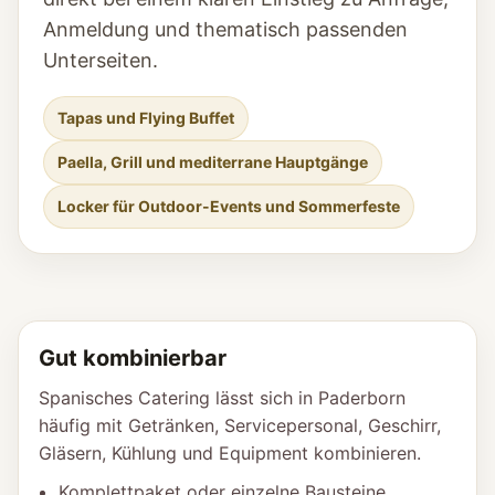
Anmeldung und thematisch passenden
Unterseiten.
Tapas und Flying Buffet
Paella, Grill und mediterrane Hauptgänge
Locker für Outdoor-Events und Sommerfeste
Gut kombinierbar
Spanisches Catering lässt sich in Paderborn
häufig mit Getränken, Servicepersonal, Geschirr,
Gläsern, Kühlung und Equipment kombinieren.
Komplettpaket oder einzelne Bausteine