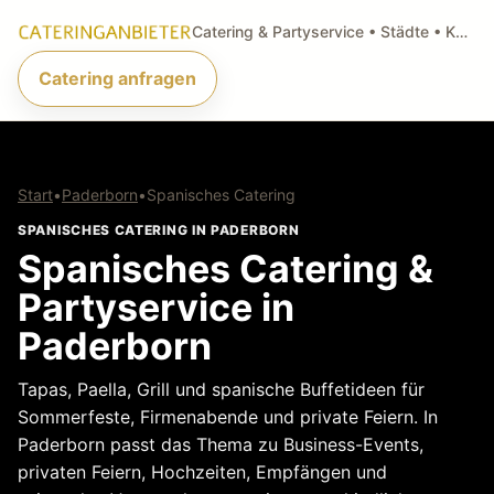
Catering & Partyservice • Städte • Küchenarten • Anfragen
Catering anfragen
Start
•
Paderborn
•
Spanisches Catering
SPANISCHES CATERING IN PADERBORN
Spanisches Catering &
Partyservice in
Paderborn
Tapas, Paella, Grill und spanische Buffetideen für
Sommerfeste, Firmenabende und private Feiern. In
Paderborn passt das Thema zu Business-Events,
privaten Feiern, Hochzeiten, Empfängen und