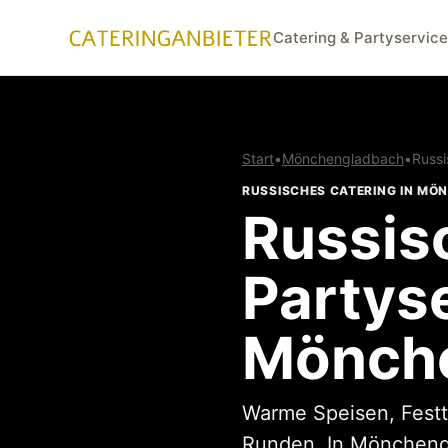
Catering & Partyservice
Start
•
Mönchengladbach
•
Russi
RUSSISCHES CATERING IN M
Russis
Partyse
Mönch
Warme Speisen, Festtag
Runden. In Mönchengl