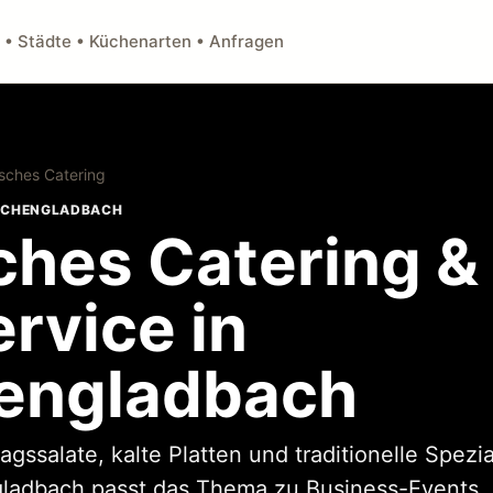
 • Städte • Küchenarten • Anfragen
sches Catering
ÖNCHENGLADBACH
ches Catering &
rvice in
engladbach
ssalate, kalte Platten und traditionelle Spezial
adbach passt das Thema zu Business-Events, p