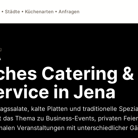
 • Städte • Küchenarten • Anfragen
g
A
ches Catering &
rvice in Jena
ssalate, kalte Platten und traditionelle Spezial
t das Thema zu Business-Events, privaten Feie
alen Veranstaltungen mit unterschiedlicher Gä