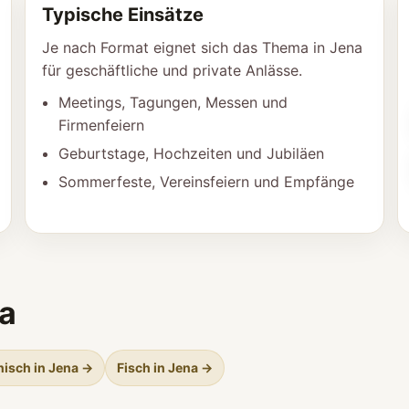
Typische Einsätze
Je nach Format eignet sich das Thema in Jena
für geschäftliche und private Anlässe.
Meetings, Tagungen, Messen und
Firmenfeiern
Geburtstage, Hochzeiten und Jubiläen
Sommerfeste, Vereinsfeiern und Empfänge
a
isch in Jena →
Fisch in Jena →