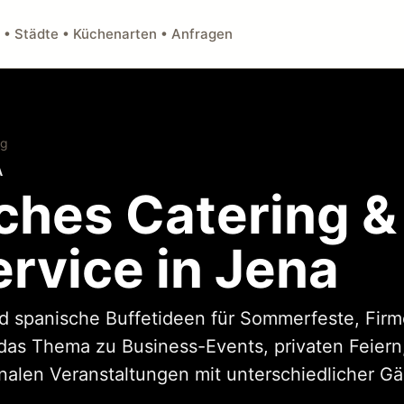
 • Städte • Küchenarten • Anfragen
ng
A
ches Catering &
rvice in Jena
und spanische Buffetideen für Sommerfeste, Fi
 das Thema zu Business-Events, privaten Feiern
alen Veranstaltungen mit unterschiedlicher Gä