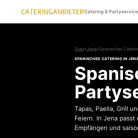
Catering & Partyservice
Start
•
Jena
•
Spanisches Cateri
SPANISCHES CATERING IN JEN
Spanis
Partyse
Tapas, Paella, Grill 
Feiern. In Jena passt
Empfängen und saison