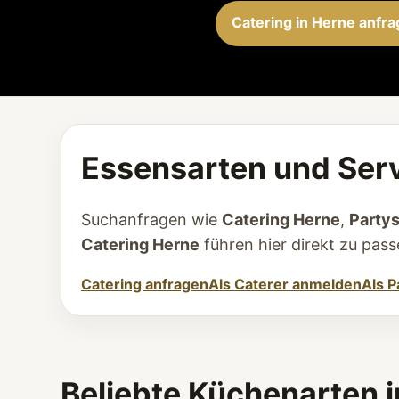
Catering in Herne anfr
Essensarten und Serv
Suchanfragen wie
Catering Herne
,
Party
Catering Herne
führen hier direkt zu pa
Catering anfragen
Als Caterer anmelden
Als P
Beliebte Küchenarten 