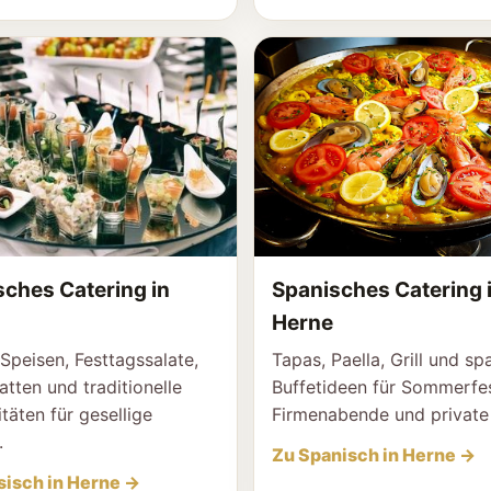
sches Catering in
Spanisches Catering 
Herne
peisen, Festtagssalate,
Tapas, Paella, Grill und sp
latten und traditionelle
Buffetideen für Sommerfes
itäten für gesellige
Firmenabende und private 
.
Zu Spanisch in Herne →
sisch in Herne →