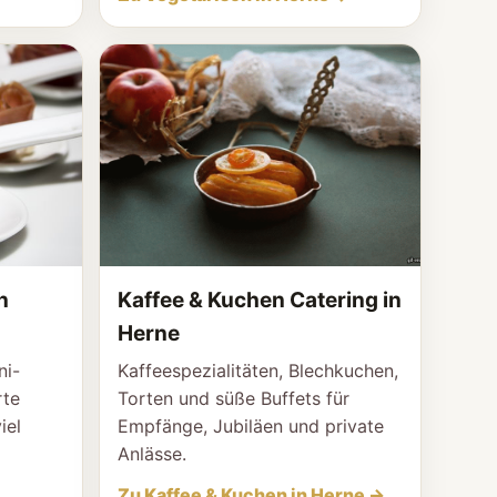
n
Kaffee & Kuchen Catering in
Herne
ni-
Kaffeespezialitäten, Blechkuchen,
rte
Torten und süße Buffets für
iel
Empfänge, Jubiläen und private
Anlässe.
Zu Kaffee & Kuchen in Herne →