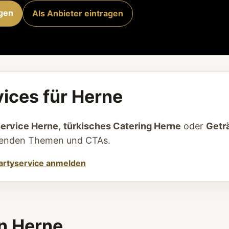
agen
Als Anbieter eintragen
ices für Herne
service Herne
,
türkisches Catering Herne
oder
Getr
ssenden Themen und CTAs.
artyservice anmelden
in Herne