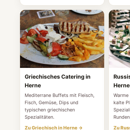
Griechisches Catering in
Russi
Herne
Herne
Mediterrane Buffets mit Fleisch,
Warme S
Fisch, Gemüse, Dips und
kalte P
typischen griechischen
Spezial
Spezialitäten.
Runden
Zu Griechisch in Herne →
Zu Rus