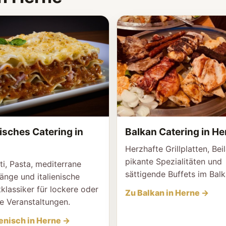
nisches Catering in
Balkan Catering in He
Herzhafte Grillplatten, Bei
pikante Spezialitäten und
ti, Pasta, mediterrane
sättigende Buffets im Balk
nge und italienische
klassiker für lockere oder
Zu Balkan in Herne →
e Veranstaltungen.
ienisch in Herne →