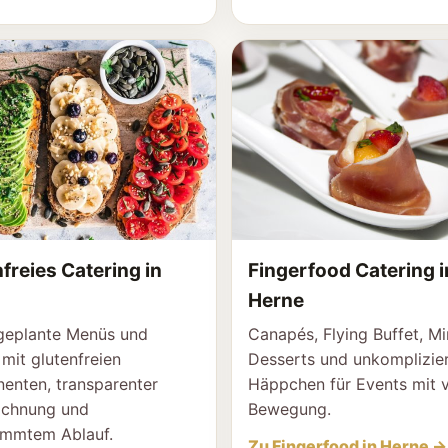
freies Catering in
Fingerfood Catering i
Herne
geplante Menüs und
Canapés, Flying Buffet, Mi
 mit glutenfreien
Desserts und unkomplizie
enten, transparenter
Häppchen für Events mit v
ichnung und
Bewegung.
immtem Ablauf.
Zu Fingerfood in Herne →