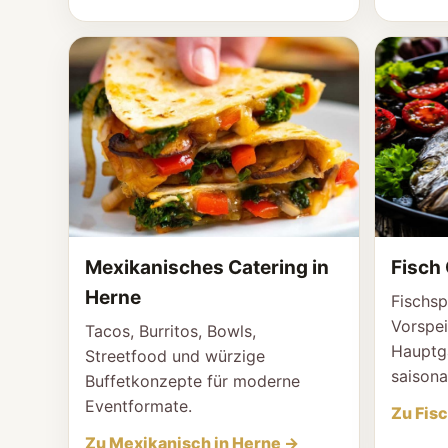
Mexikanisches Catering in
Fisch 
Herne
Fischsp
Vorspei
Tacos, Burritos, Bowls,
Hauptgä
Streetfood und würzige
saisona
Buffetkonzepte für moderne
Eventformate.
Zu Fisc
Zu Mexikanisch in Herne →