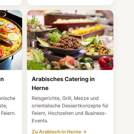
in
Arabisches Catering in
Herne
anische
Reisgerichte, Grill, Mezze und
te,
orientalische Dessertkonzepte für
Feiern.
Feiern, Hochzeiten und Business-
Events.
Zu Arabisch in Herne →