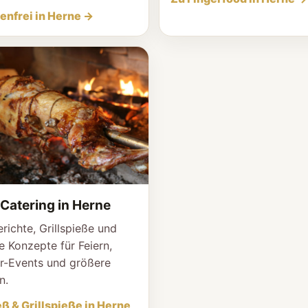
enfrei in Herne →
Catering in Herne
richte, Grillspieße und
le Konzepte für Feiern,
r-Events und größere
n.
ß & Grillspieße in Herne