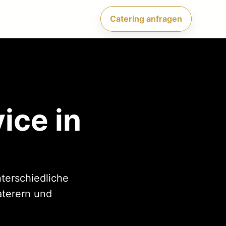
Catering anfragen
ice in
nterschiedliche
aterern und