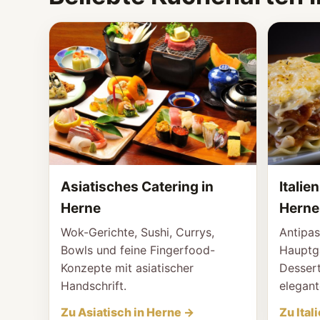
Asiatisches Catering in
Italie
Herne
Herne
Wok-Gerichte, Sushi, Currys,
Antipas
Bowls und feine Fingerfood-
Hauptgä
Konzepte mit asiatischer
Dessert
Handschrift.
elegant
Zu Asiatisch in Herne →
Zu Ital