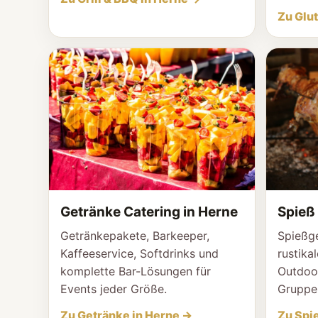
Zu Glut
Getränke Catering in Herne
Spieß 
Getränkepakete, Barkeeper,
Spießge
Kaffeeservice, Softdrinks und
rustika
komplette Bar-Lösungen für
Outdoo
Events jeder Größe.
Gruppe
Zu Getränke in Herne →
Zu Spie