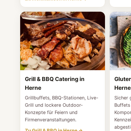
Grill & BBQ Catering in
Gluten
Herne
Herne
Grillbuffets, BBQ-Stationen, Live-
Sicher 
Grill und lockere Outdoor-
Buffets
Konzepte für Feiern und
Kompon
Firmenveranstaltungen.
Kennze
abgest
Zu Grill & BBQ in Herne →