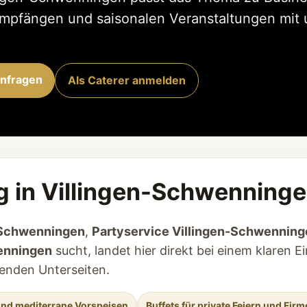
Empfängen und saisonalen Veranstaltungen mit 
anfragen
Als Caterer anmelden
g in Villingen-Schwenninge
n-Schwenningen
,
Partyservice Villingen-Schwenning
wenningen
sucht, landet hier direkt bei einem klaren Ei
enden Unterseiten.
 und mediterrane Vorspeisen
Buffets für private Feiern und Fir