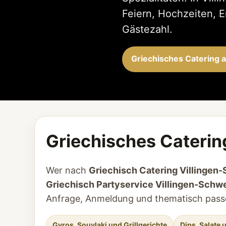
Feiern, Hochzeiten, 
Gästezahl.
Griechisches Catering 
Griechisches Caterin
Wer nach
Griechisch Catering Villinge
Griechisch Partyservice Villingen-Sch
Anfrage, Anmeldung und thematisch pass
Gyros, Souvlaki und Grillgerichte
Dips, Salate