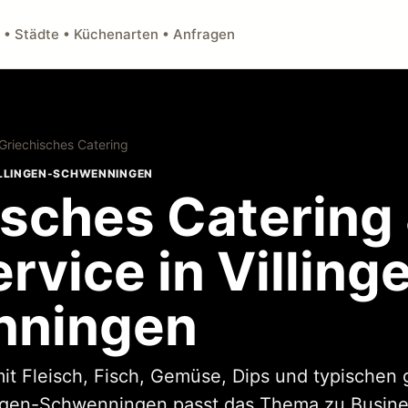
 • Städte • Küchenarten • Anfragen
Griechisches Catering
VILLINGEN-SCHWENNINGEN
isches Catering
rvice in Villing
nningen
it Fleisch, Fisch, Gemüse, Dips und typischen 
llingen-Schwenningen passt das Thema zu Busine