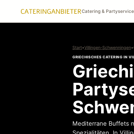
Catering & Partyservice
Start
•
Villingen-Schwenningen
•
GRIECHISCHES CATERING IN 
Griech
Partyse
Schwe
Mediterrane Buffets m
Spezialitäten. In Vi