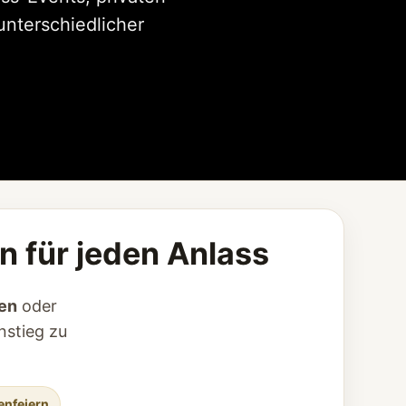
unterschiedlicher
n für jeden Anlass
en
oder
nstieg zu
menfeiern