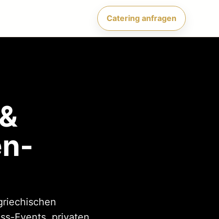
Catering anfragen
 &
en-
griechischen
ss-Events, privaten