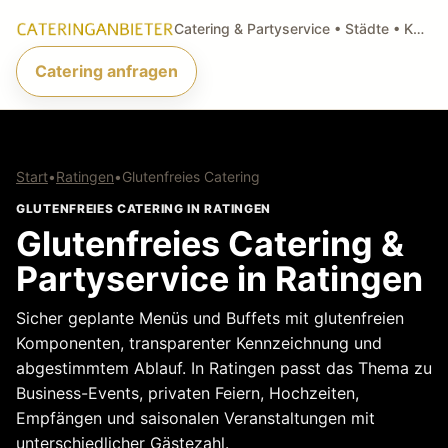
Catering & Partyservice • Städte • Küchenarten • Anfragen
Catering anfragen
Start
•
Ratingen
•
Glutenfreies Catering
GLUTENFREIES CATERING IN RATINGEN
Glutenfreies Catering &
Partyservice in Ratingen
Sicher geplante Menüs und Buffets mit glutenfreien
Komponenten, transparenter Kennzeichnung und
abgestimmtem Ablauf. In Ratingen passt das Thema zu
Business-Events, privaten Feiern, Hochzeiten,
Empfängen und saisonalen Veranstaltungen mit
unterschiedlicher Gästezahl.