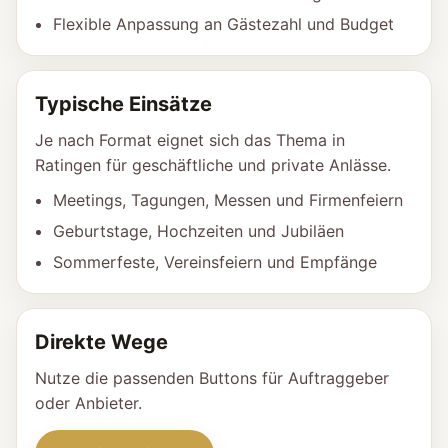
Flexible Anpassung an Gästezahl und Budget
Typische Einsätze
Je nach Format eignet sich das Thema in
Ratingen für geschäftliche und private Anlässe.
Meetings, Tagungen, Messen und Firmenfeiern
Geburtstage, Hochzeiten und Jubiläen
Sommerfeste, Vereinsfeiern und Empfänge
Direkte Wege
Nutze die passenden Buttons für Auftraggeber
oder Anbieter.