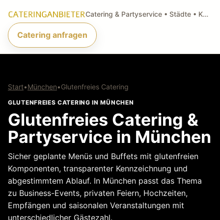
Catering & Partyservice • Städte • Küchenarten • Anfragen
Catering anfragen
Start
•
München
•
Glutenfreies Catering
GLUTENFREIES CATERING IN MÜNCHEN
Glutenfreies Catering &
Partyservice in München
Sicher geplante Menüs und Buffets mit glutenfreien
Komponenten, transparenter Kennzeichnung und
abgestimmtem Ablauf. In München passt das Thema
zu Business-Events, privaten Feiern, Hochzeiten,
Empfängen und saisonalen Veranstaltungen mit
unterschiedlicher Gästezahl.