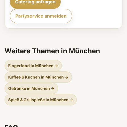
Catering anfragen
Partyservice anmelden
Weitere Themen in München
Fingerfood in München →
Kaffee & Kuchen in München →
Getränke in München →
Spieß & Grillspieße in München →