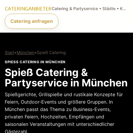
Catering & Partyservice • Städte • Küchenarten • Anfragen
Catering anfragen
Start
•
München
•
Spieß Catering
SPIESS CATERING IN MÜNCHEN
Spieß Catering &
Partyservice in München
Spießgerichte, Grillspieße und rustikale Konzepte für
Feiern, Outdoor-Events und größere Gruppen. In
München passt das Thema zu Business-Events,
privaten Feiern, Hochzeiten, Empfängen und
saisonalen Veranstaltungen mit unterschiedlicher
Gästezahl.