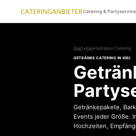
Catering & Partyservice
Start
•
Kiel
•
Getränke Catering
GETRÄNKE CATERING IN KIEL
Geträn
Partyse
Getränkepakete, Bark
Events jeder Größe. I
Hochzeiten, Empfänge