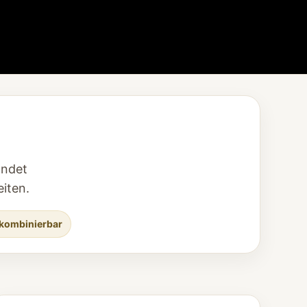
andet
iten.
 kombinierbar