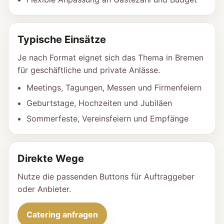
Typische Einsätze
Je nach Format eignet sich das Thema in Bremen
für geschäftliche und private Anlässe.
Meetings, Tagungen, Messen und Firmenfeiern
Geburtstage, Hochzeiten und Jubiläen
Sommerfeste, Vereinsfeiern und Empfänge
Direkte Wege
Nutze die passenden Buttons für Auftraggeber
oder Anbieter.
Catering anfragen