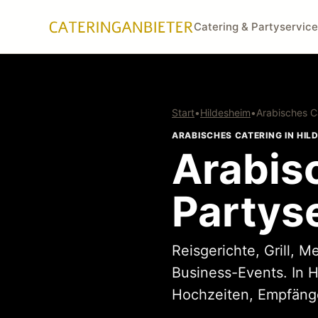
Catering & Partyservice
Start
•
Hildesheim
•
Arabisches C
ARABISCHES CATERING IN HIL
Arabis
Partyse
Reisgerichte, Grill, 
Business-Events. In 
Hochzeiten, Empfänge