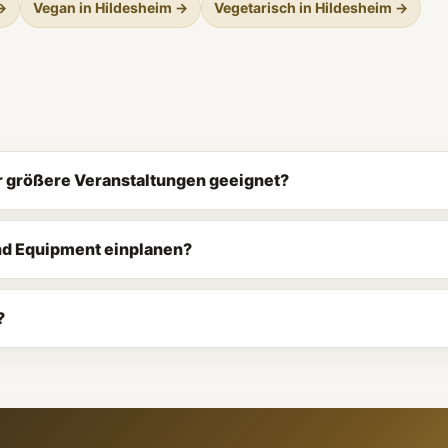
→
Vegan in Hildesheim →
Vegetarisch in Hildesheim →
ür größere Veranstaltungen geeignet?
und Equipment einplanen?
?