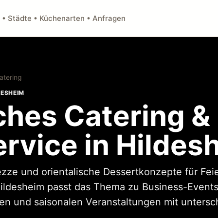
 • Städte • Küchenarten • Anfragen
atering
DESHEIM
ches Catering &
rvice in Hildes
Mezze und orientalische Dessertkonzepte für Fe
Hildesheim passt das Thema zu Business-Events,
n und saisonalen Veranstaltungen mit untersch