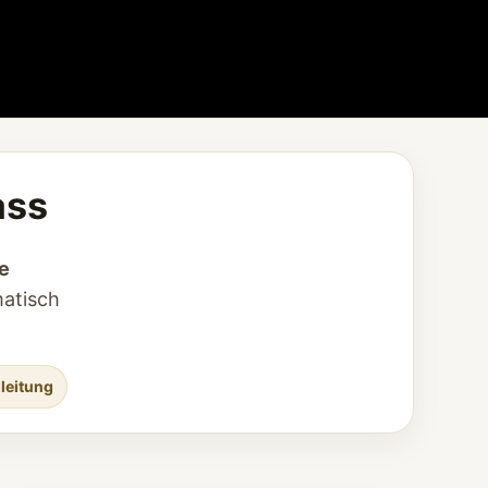
ass
e
matisch
gleitung