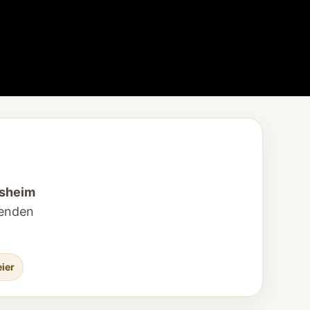
esheim
senden
eier