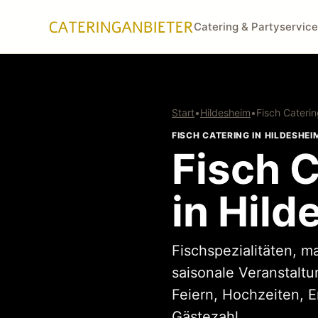
Catering & Partyservice
Start
•
Hildesheim
•
Fisch Cateri
FISCH CATERING IN HILDESHEI
Fisch C
in Hil
Fischspezialitäten, m
saisonale Veranstalt
Feiern, Hochzeiten, 
Gästezahl.