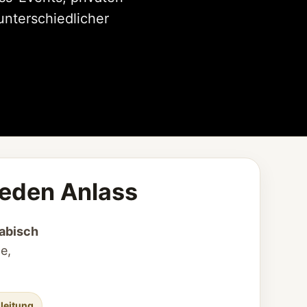
unterschiedlicher
jeden Anlass
abisch
e,
gleitung