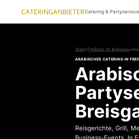
Catering & Partyservice
Start
•
Freiburg im Breisgau
•
Ara
ARABISCHES CATERING IN FRE
Arabis
Partyse
Breisg
Reisgerichte, Grill, 
Business-Events. In 