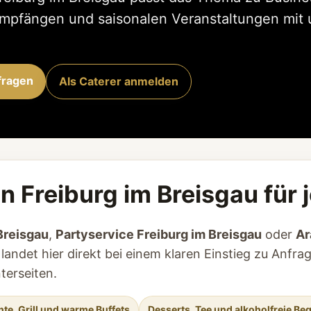
Empfängen und saisonalen Veranstaltungen mit 
fragen
Als Caterer anmelden
n Freiburg im Breisgau für 
Breisgau
,
Partyservice Freiburg im Breisgau
oder
Ar
landet hier direkt bei einem klaren Einstieg zu Anfrag
erseiten.
hte, Grill und warme Buffets
Desserts, Tee und alkoholfreie Be