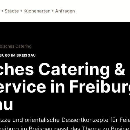
 • Städte • Küchenarten • Anfragen
bisches Catering
IBURG IM BREISGAU
ches Catering &
rvice in Freibur
au
Mezze und orientalische Dessertkonzepte für Fe
Freiburg im Breisgau passt das Thema zu Busine