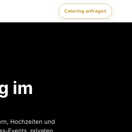
Catering anfragen
g im
iern, Hochzeiten und
ss-Events, privaten