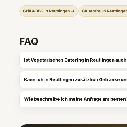
Grill & BBQ in Reutlingen →
Glutenfrei in Reutlinge
FAQ
Ist Vegetarisches Catering in Reutlingen auc
Kann ich in Reutlingen zusätzlich Getränke u
Wie beschreibe ich meine Anfrage am besten