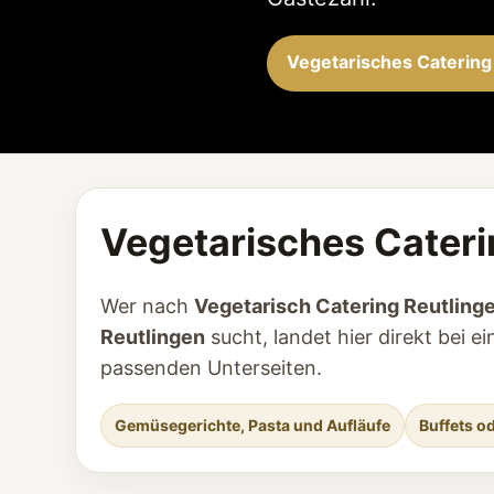
Vegetarisches Catering
Vegetarisches Caterin
Wer nach
Vegetarisch Catering Reutling
Reutlingen
sucht, landet hier direkt bei 
passenden Unterseiten.
Gemüsegerichte, Pasta und Aufläufe
Buffets o