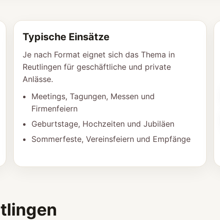
Typische Einsätze
Je nach Format eignet sich das Thema in
Reutlingen für geschäftliche und private
Anlässe.
Meetings, Tagungen, Messen und
Firmenfeiern
Geburtstage, Hochzeiten und Jubiläen
Sommerfeste, Vereinsfeiern und Empfänge
tlingen