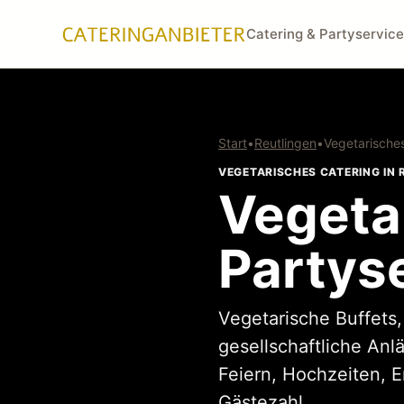
Catering & Partyservice
Start
•
Reutlingen
•
Vegetarische
VEGETARISCHES CATERING IN 
Vegeta
Partyse
Vegetarische Buffets
gesellschaftliche Anl
Feiern, Hochzeiten, 
Gästezahl.