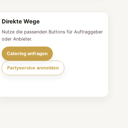
Direkte Wege
Nutze die passenden Buttons für Auftraggeber
oder Anbieter.
Catering anfragen
Partyservice anmelden