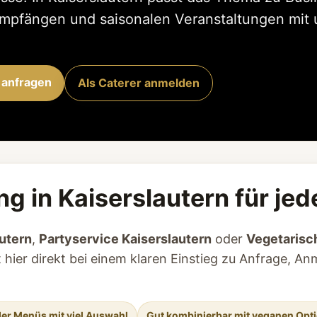
Empfängen und saisonalen Veranstaltungen mit 
 anfragen
Als Caterer anmelden
g in Kaiserslautern für je
utern
,
Partyservice Kaiserslautern
oder
Vegetarisc
 hier direkt bei einem klaren Einstieg zu Anfrage, A
der Menüs mit viel Auswahl
Gut kombinierbar mit veganen Opt