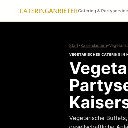
Catering & Partyservice
Start
•
Kaiserslautern
•
Vegetaris
VEGETARISCHES CATERING IN
Vegeta
Partyse
Kaiser
Vegetarische Buffets
gesellschaftliche Anl