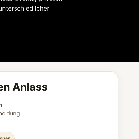
unterschiedlicher
den Anlass
h
nmeldung
ionen