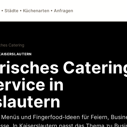
 • Städte • Küchenarten • Anfragen
ches Catering
 KAISERSLAUTERN
risches Caterin
rvice in
slautern
, Menüs und Fingerfood-Ideen für Feiern, Busi
ässe. In Kaiserslautern passt das Thema zu Busi