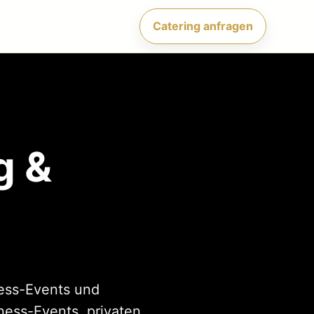
Catering anfragen
g &
ness-Events und
ness-Events, privaten