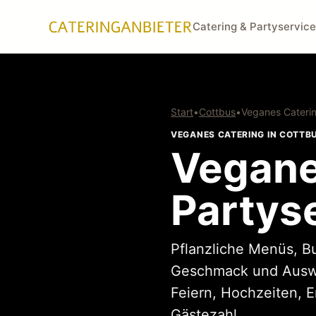
Catering & Partyservice
Start
•
Cottbus
•
Veganes Cateri
VEGANES CATERING IN COTTB
Vegane
Partys
Pflanzliche Menüs, B
Geschmack und Auswah
Feiern, Hochzeiten, 
Gästezahl.