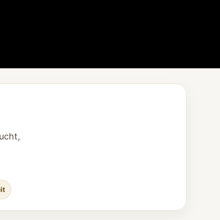
ucht,
it