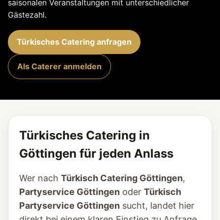
saisonalen Veranstaltungen mit unterschiedlicher
Gästezahl.
Türkisches Catering anfragen
Als Caterer anmelden
Türkisches Catering in
Göttingen für jeden Anlass
Wer nach
Türkisch Catering Göttingen
,
Partyservice Göttingen
oder
Türkisch
Partyservice Göttingen
sucht, landet hier
direkt bei einem klaren Einstieg zu Anfrage,