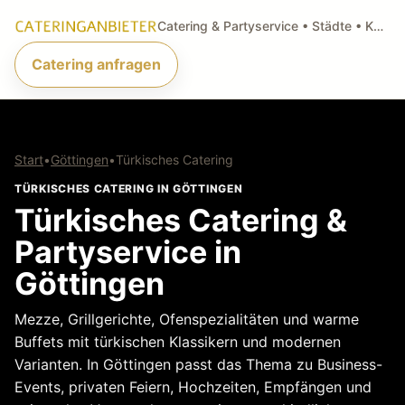
Catering & Partyservice • Städte • Küchenarten • Anfragen
Catering anfragen
Start
•
Göttingen
•
Türkisches Catering
TÜRKISCHES CATERING IN GÖTTINGEN
Türkisches Catering &
Partyservice in
Göttingen
Mezze, Grillgerichte, Ofenspezialitäten und warme
Buffets mit türkischen Klassikern und modernen
Varianten. In Göttingen passt das Thema zu Business-
Events, privaten Feiern, Hochzeiten, Empfängen und