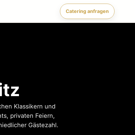
Catering anfragen
itz
schen Klassikern und
s, privaten Feiern,
iedlicher Gästezahl.