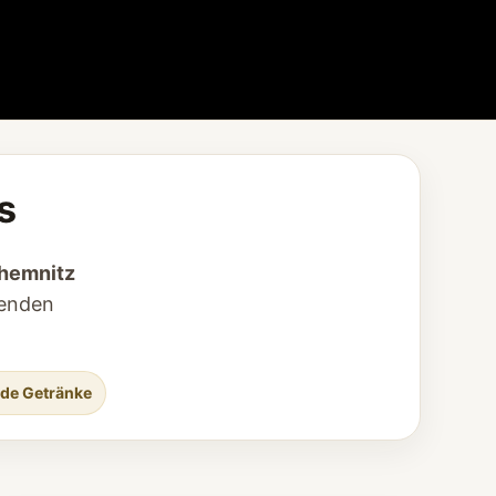
s
Chemnitz
senden
nde Getränke