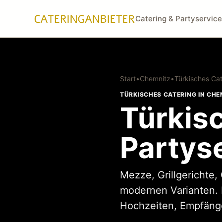
Catering & Partyservice
Start
•
Chemnitz
•
Türkisches Cat
TÜRKISCHES CATERING IN CHE
Türkis
Partys
Mezze, Grillgerichte,
modernen Varianten. 
Hochzeiten, Empfänge