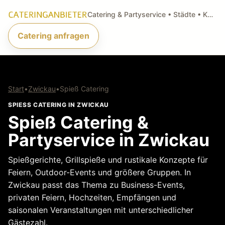
Catering & Partyservice • Städte • Küchenarten • Anfragen
Catering anfragen
Start
•
Zwickau
•
Spieß Catering
SPIESS CATERING IN ZWICKAU
Spieß Catering &
Partyservice in Zwickau
Spießgerichte, Grillspieße und rustikale Konzepte für
Feiern, Outdoor-Events und größere Gruppen. In
Zwickau passt das Thema zu Business-Events,
privaten Feiern, Hochzeiten, Empfängen und
saisonalen Veranstaltungen mit unterschiedlicher
Gästezahl.