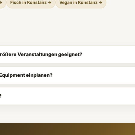
 →
Fisch in Konstanz →
Vegan in Konstanz →
 größere Veranstaltungen geeignet?
d Equipment einplanen?
?