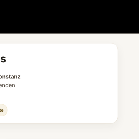
ss
onstanz
senden
te