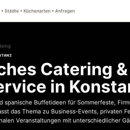
 • Städte • Küchenarten • Anfragen
tering
NSTANZ
ches Catering &
ervice in Konsta
und spanische Buffetideen für Sommerfeste, Fi
asst das Thema zu Business-Events, privaten F
alen Veranstaltungen mit unterschiedlicher Gä