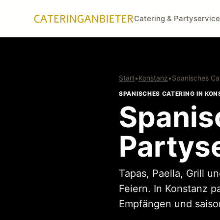
Catering & Partyservice
Start
•
Konstanz
•
Spanisches Ca
SPANISCHES CATERING IN KO
Spanis
Partys
Tapas, Paella, Grill 
Feiern. In Konstanz p
Empfängen und saison