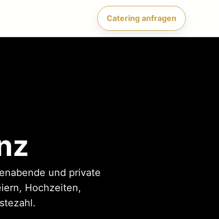
Catering anfragen
nz
rmenabende und private
eiern, Hochzeiten,
stezahl.