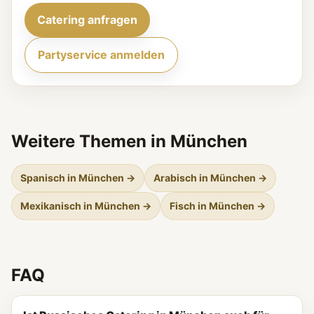
Catering anfragen
Partyservice anmelden
Weitere Themen in München
Spanisch in München →
Arabisch in München →
Mexikanisch in München →
Fisch in München →
FAQ