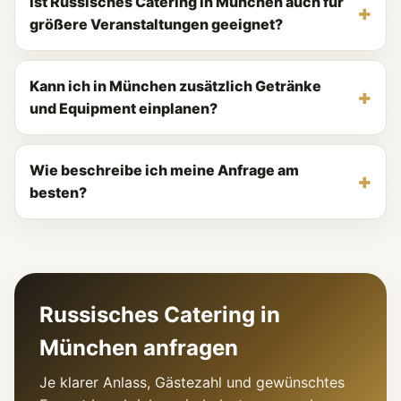
Ist Russisches Catering in München auch für
größere Veranstaltungen geeignet?
Kann ich in München zusätzlich Getränke
und Equipment einplanen?
Wie beschreibe ich meine Anfrage am
besten?
Russisches Catering in
München anfragen
Je klarer Anlass, Gästezahl und gewünschtes