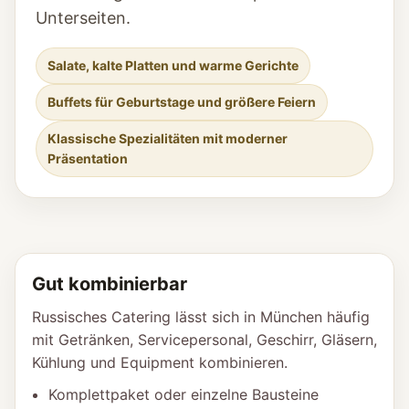
Unterseiten.
Salate, kalte Platten und warme Gerichte
Buffets für Geburtstage und größere Feiern
Klassische Spezialitäten mit moderner
Präsentation
Gut kombinierbar
Russisches Catering lässt sich in München häufig
mit Getränken, Servicepersonal, Geschirr, Gläsern,
Kühlung und Equipment kombinieren.
Komplettpaket oder einzelne Bausteine