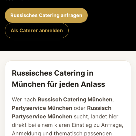
Russisches Catering anfragen
Als Caterer anmelden
Russisches Catering in
München für jeden Anlass
Wer nach
Russisch Catering München
,
Partyservice München
oder
Russisch
Partyservice München
sucht, landet hier
direkt bei einem klaren Einstieg zu Anfrage,
Anmeldung und thematisch passenden