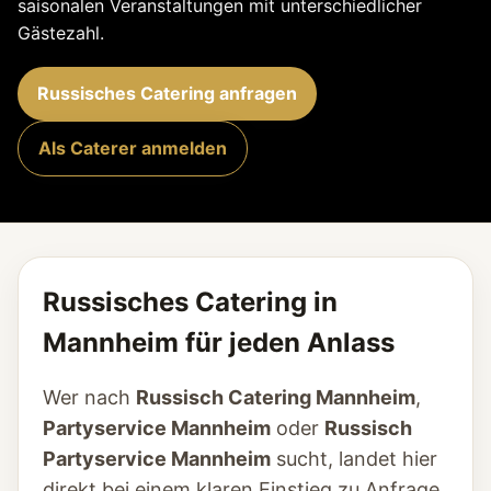
saisonalen Veranstaltungen mit unterschiedlicher
Gästezahl.
Russisches Catering anfragen
Als Caterer anmelden
Russisches Catering in
Mannheim für jeden Anlass
Wer nach
Russisch Catering Mannheim
,
Partyservice Mannheim
oder
Russisch
Partyservice Mannheim
sucht, landet hier
direkt bei einem klaren Einstieg zu Anfrage,