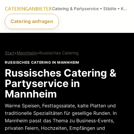
Catering & Partyservice • Städte • Küchenarten • Anfragen
Catering anfragen
Start
•
Mannheim
•
Russisches Catering
RUSSISCHES CATERING IN MANNHEIM
Russisches Catering &
Partyservice in
Mannheim
Warme Speisen, Festtagssalate, kalte Platten und
traditionelle Spezialitäten für gesellige Runden. In
Mannheim passt das Thema zu Business-Events,
privaten Feiern, Hochzeiten, Empfängen und