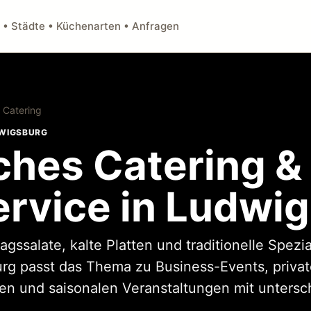
 • Städte • Küchenarten • Anfragen
 Catering
DWIGSBURG
ches Catering &
ervice in Ludwi
ssalate, kalte Platten und traditionelle Spezial
rg passt das Thema zu Business-Events, privat
n und saisonalen Veranstaltungen mit untersch