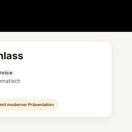
nlass
rvice
hematisch
 mit moderner Präsentation