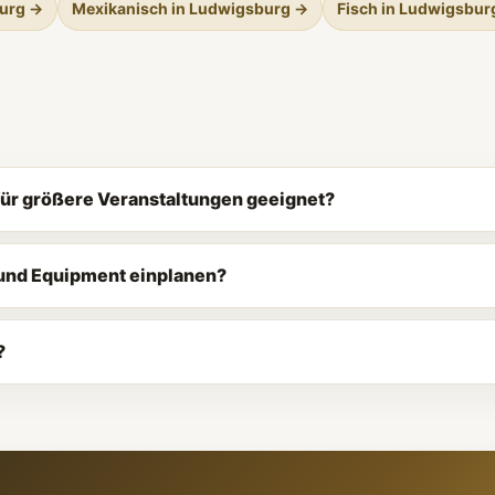
burg →
Mexikanisch in Ludwigsburg →
Fisch in Ludwigsbur
für größere Veranstaltungen geeignet?
 und Equipment einplanen?
?