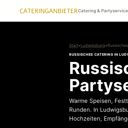
Catering & Partyservice
Start
•
Ludwigsburg
•
Russisches
RUSSISCHES CATERING IN LU
Russis
Partys
Warme Speisen, Festtag
Runden. In Ludwigsbu
Hochzeiten, Empfänge