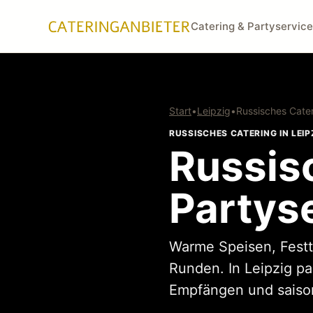
Catering & Partyservice
Start
•
Leipzig
•
Russisches Cate
RUSSISCHES CATERING IN LEIP
Russis
Partyse
Warme Speisen, Festtag
Runden. In Leipzig p
Empfängen und saison