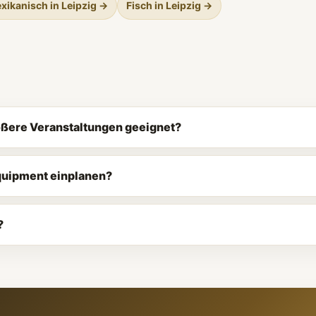
xikanisch in Leipzig →
Fisch in Leipzig →
rößere Veranstaltungen geeignet?
Equipment einplanen?
?