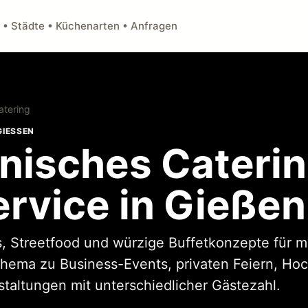
 • Städte • Küchenarten • Anfragen
atering
IESSEN
nisches Caterin
ervice in Gießen
ls, Streetfood und würzige Buffetkonzepte für 
Thema zu Business-Events, privaten Feiern, Ho
taltungen mit unterschiedlicher Gästezahl.