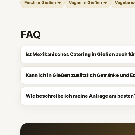
Fisch in Gießen →
Vegan in Gießen →
Vegetaris
FAQ
Ist Mexikanisches Catering in Gießen auch fü
Kann ich in Gießen zusätzlich Getränke und 
Wie beschreibe ich meine Anfrage am besten