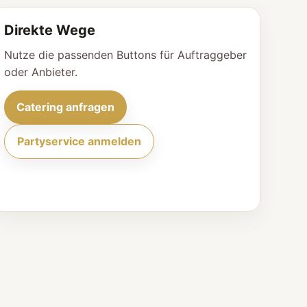
Direkte Wege
Nutze die passenden Buttons für Auftraggeber
oder Anbieter.
Catering anfragen
Partyservice anmelden