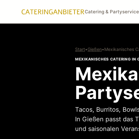
Catering & Partyservice
Start
•
Gießen
•
Mexikanisches C
MEXIKANISCHES CATERING IN G
Mexika
Partys
Tacos, Burritos, Bow
In Gießen passt das 
und saisonalen Verans