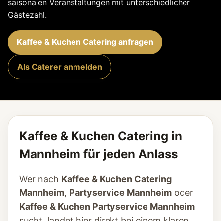
saisonalen Veranstaltungen mit unterschiedlicher
Gästezahl.
Kaffee & Kuchen Catering anfragen
Als Caterer anmelden
Kaffee & Kuchen Catering in
Mannheim für jeden Anlass
Wer nach
Kaffee & Kuchen Catering
Mannheim
,
Partyservice Mannheim
oder
Kaffee & Kuchen Partyservice Mannheim
sucht, landet hier direkt bei einem klaren