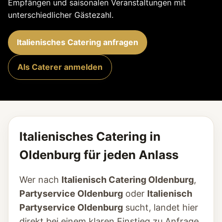
Empfängen und saisonalen Veranstaltungen mit
unterschiedlicher Gästezahl.
Italienisches Catering anfragen
Als Caterer anmelden
Italienisches Catering in
Oldenburg für jeden Anlass
Wer nach
Italienisch Catering Oldenburg
,
Partyservice Oldenburg
oder
Italienisch
Partyservice Oldenburg
sucht, landet hier
direkt bei einem klaren Einstieg zu Anfrage,