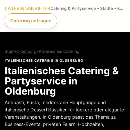
Catering & Partyservice • Städte • Küchenarten • Anfragen
Catering anfragen
Start
•
Oldenburg
•
Italienisches Catering
ITALIENISCHES CATERING IN OLDENBURG
Italienisches Catering &
Partyservice in
Oldenburg
Antipasti, Pasta, mediterrane Hauptgänge und
italienische Dessertklassiker für lockere oder elegante
Veranstaltungen. In Oldenburg passt das Thema zu
Business-Events, privaten Feiern, Hochzeiten,