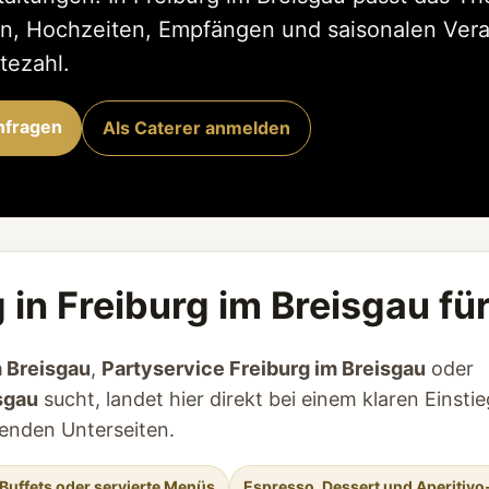
ern, Hochzeiten, Empfängen und saisonalen Vera
tezahl.
anfragen
Als Caterer anmelden
g in Freiburg im Breisgau fü
m Breisgau
,
Partyservice Freiburg im Breisgau
oder
isgau
sucht, landet hier direkt bei einem klaren Einstie
enden Unterseiten.
Buffets oder servierte Menüs
Espresso, Dessert und Aperitivo