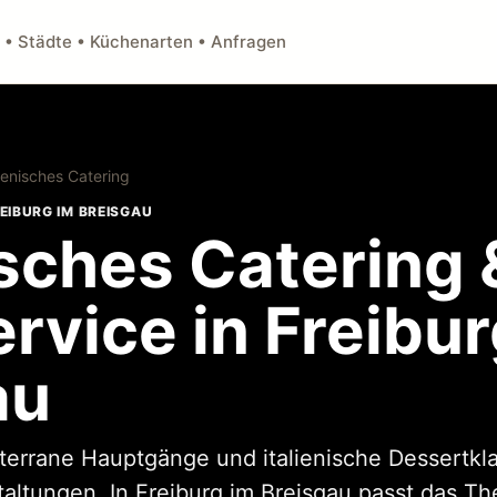
 • Städte • Küchenarten • Anfragen
lienisches Catering
REIBURG IM BREISGAU
isches Catering 
rvice in Freibur
au
iterrane Hauptgänge und italienische Dessertkla
taltungen. In Freiburg im Breisgau passt das T