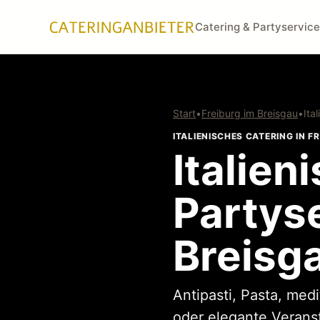
Catering & Partyservice
Start
•
Freiburg im Breisgau
•
Ita
ITALIENISCHES CATERING IN F
Italien
Partyse
Breisg
Antipasti, Pasta, med
oder elegante Verans