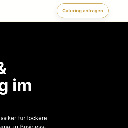
Catering anfragen
&
g im
ssiker für lockere
hema zu Business-