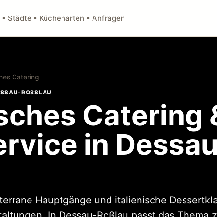
 • Städte • Küchenarten • Anfragen
ches Catering
ESSAU-ROSSLAU
isches Catering 
ervice in Dessa
iterrane Hauptgänge und italienische Dessertkla
taltungen. In Dessau-Roßlau passt das Thema z