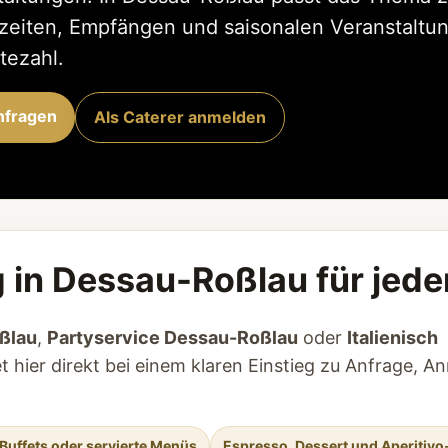
hzeiten, Empfängen und saisonalen Veranstaltu
tezahl.
anfragen
Als Caterer anmelden
g in Dessau-Roßlau für jed
oßlau
,
Partyservice Dessau-Roßlau
oder
Italienisch
t hier direkt bei einem klaren Einstieg zu Anfrage, 
Buffets oder servierte Menüs
Espresso, Dessert und Aperitivo