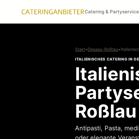
Catering & Partyservice
Start
•
Dessau-Roßlau
•
Italienis
ITALIENISCHES CATERING IN D
Italien
Partys
Roßlau
Antipasti, Pasta, med
oder elegante Verans