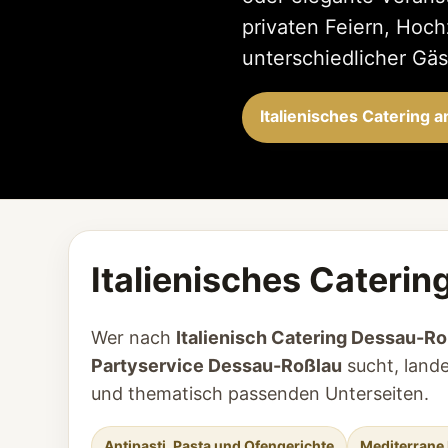
privaten Feiern, Hoc
unterschiedlicher Gäs
Italienisches Catering 
Italienisches Caterin
Wer nach
Italienisch Catering Dessau-R
Partyservice Dessau-Roßlau
sucht, lande
und thematisch passenden Unterseiten.
Antipasti, Pasta und Ofengerichte
Mediterrane 