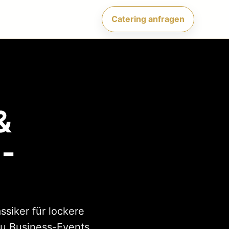
Catering anfragen
&
u-
ssiker für lockere
u Business-Events,