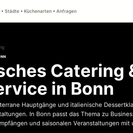
 • Städte • Küchenarten • Anfragen
ing
ONN
isches Catering 
ervice in Bonn
iterrane Hauptgänge und italienische Dessertkla
taltungen. In Bonn passt das Thema zu Busines
Empfängen und saisonalen Veranstaltungen mit 