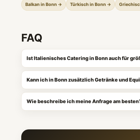
Balkan in Bonn →
Türkisch in Bonn →
Griechisc
FAQ
Ist Italienisches Catering in Bonn auch für g
Kann ich in Bonn zusätzlich Getränke und Eq
Wie beschreibe ich meine Anfrage am besten