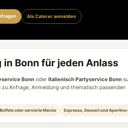
anfragen
Als Caterer anmelden
g in Bonn für jeden Anlass
yservice Bonn
oder
Italienisch Partyservice Bonn
su
tieg zu Anfrage, Anmeldung und thematisch passenden
Buffets oder servierte Menüs
Espresso, Dessert und Aperitivo