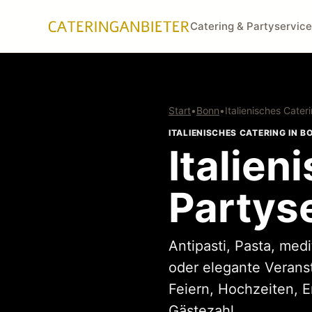
Catering & Partyservice
Start
•
Bonn
•
Italienisches Cater
ITALIENISCHES CATERING IN B
Italien
Partys
Antipasti, Pasta, med
oder elegante Verans
Feiern, Hochzeiten, 
Gästezahl.