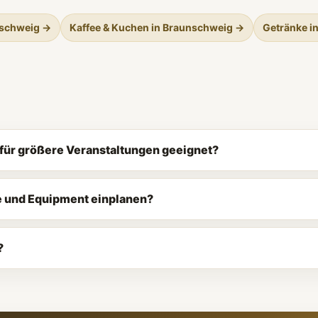
nschweig →
Kaffee & Kuchen in Braunschweig →
Getränke i
h für größere Veranstaltungen geeignet?
e und Equipment einplanen?
?