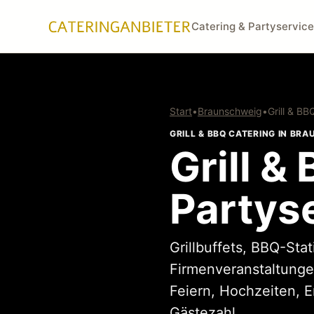
Catering & Partyservice
Start
•
Braunschweig
•
Grill & BB
GRILL & BBQ CATERING IN BR
Grill &
Partys
Grillbuffets, BBQ-Sta
Firmenveranstaltunge
Feiern, Hochzeiten, 
Gästezahl.