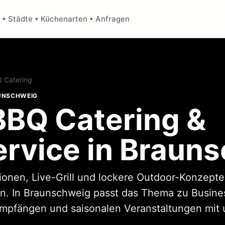
 • Städte • Küchenarten • Anfragen
Q Catering
AUNSCHWEIG
 BBQ Catering &
ervice in Braun
tionen, Live-Grill und lockere Outdoor-Konzepte
n. In Braunschweig passt das Thema zu Busines
Empfängen und saisonalen Veranstaltungen mit 