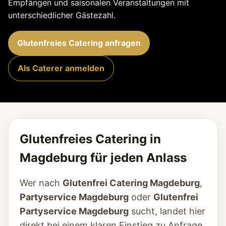
Empfängen und saisonalen Veranstaltungen mit
unterschiedlicher Gästezahl.
Glutenfreies Catering anfragen
Als Caterer anmelden
Glutenfreies Catering in
Magdeburg für jeden Anlass
Wer nach
Glutenfrei Catering Magdeburg
,
Partyservice Magdeburg
oder
Glutenfrei
Partyservice Magdeburg
sucht, landet hier
direkt bei einem klaren Einstieg zu Anfrage,