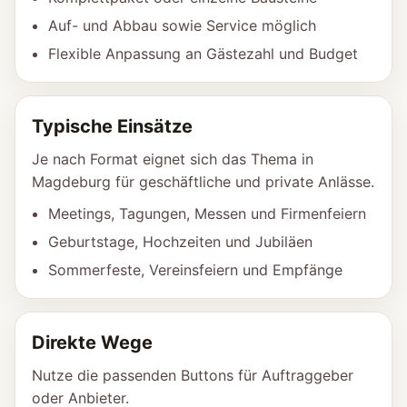
Auf- und Abbau sowie Service möglich
Flexible Anpassung an Gästezahl und Budget
Typische Einsätze
Je nach Format eignet sich das Thema in
Magdeburg für geschäftliche und private Anlässe.
Meetings, Tagungen, Messen und Firmenfeiern
Geburtstage, Hochzeiten und Jubiläen
Sommerfeste, Vereinsfeiern und Empfänge
Direkte Wege
Nutze die passenden Buttons für Auftraggeber
oder Anbieter.