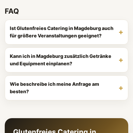
FAQ
Ist Glutenfreies Catering in Magdeburg auch
für größere Veranstaltungen geeignet?
Kann ich in Magdeburg zusätzlich Getränke
und Equipment einplanen?
Wie beschreibe ich meine Anfrage am
besten?
Glutenfreies Catering in