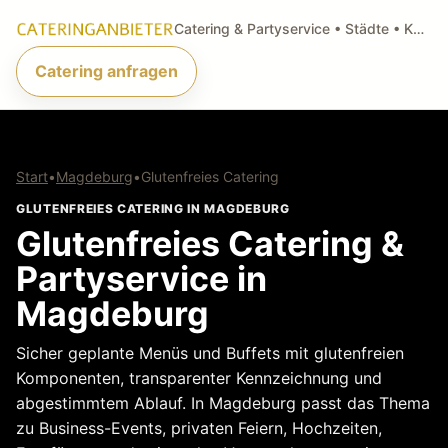
Catering & Partyservice • Städte • Küchenarten • Anfragen
Catering anfragen
Start
•
Magdeburg
•
Glutenfreies Catering
GLUTENFREIES CATERING IN MAGDEBURG
Glutenfreies Catering &
Partyservice in
Magdeburg
Sicher geplante Menüs und Buffets mit glutenfreien
Komponenten, transparenter Kennzeichnung und
abgestimmtem Ablauf. In Magdeburg passt das Thema
zu Business-Events, privaten Feiern, Hochzeiten,