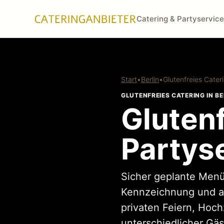
Catering & Partyservice
Start
•
Berlin
•
Glutenfreies Cater
GLUTENFREIES CATERING IN BE
Glutenf
Partyse
Sicher geplante Menü
Kennzeichnung und ab
privaten Feiern, Hoc
unterschiedlicher Gäs